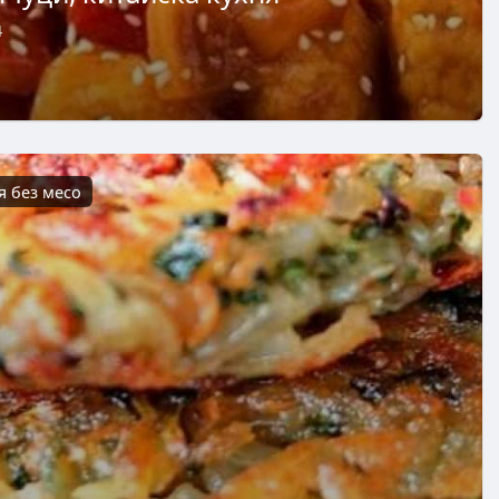
4
я без месо