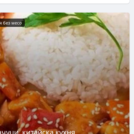
я без месо
чуци, китайска кухня