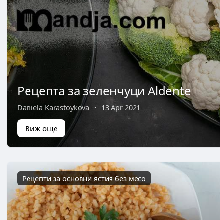
Рецепта за зеленчуци Aldente
Daniela Karastoykova
·
13 Apr 2021
Виж още
Рецепти за основни ястия без месо