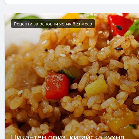
Рецепти за основни ястия без месо
Пикантен ориз, китайска кухня