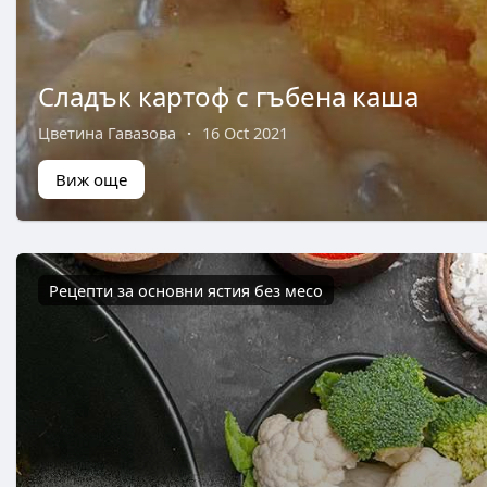
Сладък картоф с гъбена каша
Цветина Гавазова
·
16 Oct 2021
Виж още
Рецепти за основни ястия без месо