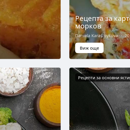
Рецепта за кар
морков
Daniela Karastoykova
·
20
Виж още
Рецепти за основни ясти