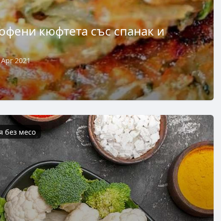
тофени кюфтета със спанак и
 Apr 2021
я без месо