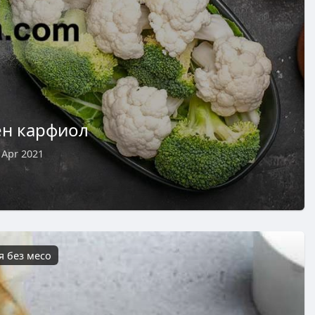
ен карфиол
 Apr 2021
я без месо