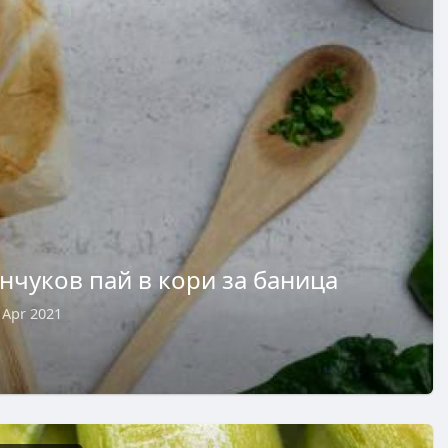
нчуков пай в кори за баница
 Apr 2021