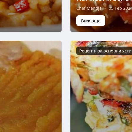
Chef Mandja
·
05 Feb 202
Виж още
Рецепти за основни ясти