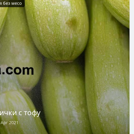
я без месо
ички с тофу
 Apr 2021