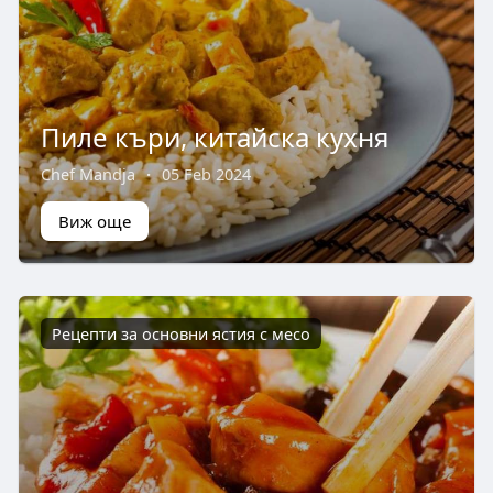
Пиле къри, китайска кухня
Chef Mandja
·
05 Feb 2024
Виж още
Рецепти за основни ястия с месо