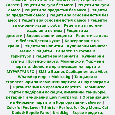
Салати
|
Рецепти за супи без месо
|
Рецепти за супи
с месо
|
Рецепти за предястия без месо
|
Рецепти
за предястия с месо
|
Рецепти за основни ястия без
месо
|
Рецепти за основни ястия с месо
|
Рецепти
за основни ястия с риба
|
Рецепти за тестени
изделия и печива
|
Рецепти за
десерти
|
Здравословни рецепти
|
Рецепти за деца
и бебета/Детска кухня
|
Консервиране на
храна
|
Рецепти за напитки
|
Кулинарни менюта/
Меню с Рецепти
|
Рецепти за сосове и
гарнитури
|
Рецепти за маринати
|
Кулинарни
статии
|
Ергенско парти, Моминско и Фирмени
партита. Цялостна организация на партита
MYPARTY.INFO
|
SMS и Бизнес Съобщения във Viber,
WhatsApp и др. с Mobica.bg
|
Танцьори и
стриптизьори за момински партита и шоу програми
|
Организация на ергенски партита
|
Моминско
парти с подбрани локации, лимузини, танцьори,
кетъринг и уникални шоу програми.
|
Организация
на Фирмени партита и Корпоративни събития
|
Colorful Pet Lover T-Shirts – Perfect for Dog Moms, Cat
Dads & Reptile Fans
|
Kredi.bg – Бързи кредити,