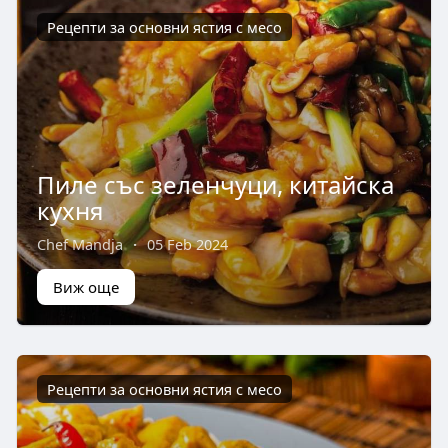
Рецепти за основни ястия с месо
Пиле със зеленчуци, китайска
кухня
Chef Mandja
·
05 Feb 2024
Виж още
Рецепти за основни ястия с месо