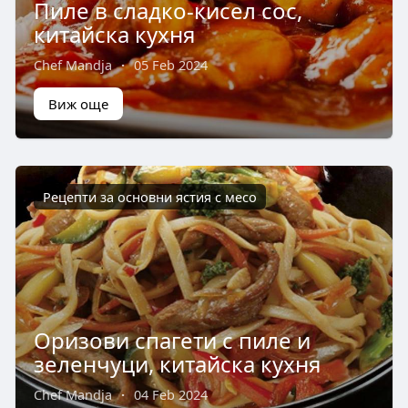
Пиле в сладко-кисел сос,
китайска кухня
Chef Mandja
·
05 Feb 2024
Виж още
Рецепти за основни ястия с месо
Оризови спагети с пиле и
зеленчуци, китайска кухня
Chef Mandja
·
04 Feb 2024