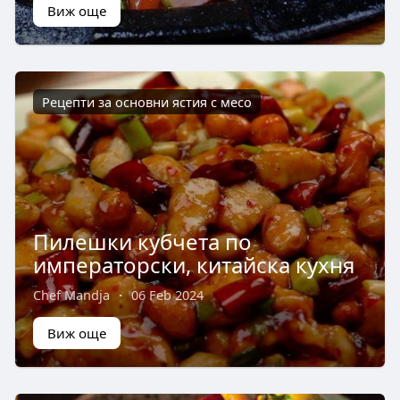
Виж още
Рецепти за основни ястия с месо
Пилешки кубчета по
императорски, китайска кухня
Chef Mandja
·
06 Feb 2024
Виж още