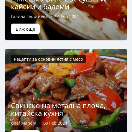
кайсии и бадеми
Галина Георгиева
·
14 Feb 2024
Виж още
Рецепти за основни ястия с месо
Свинско на метална плоча,
китайска кухня
Chef Mandja
·
09 Feb 2024