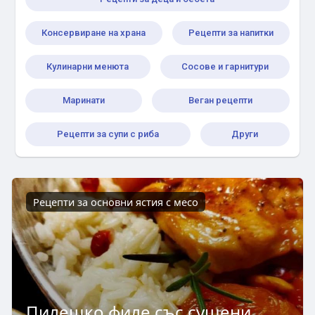
Консервиране на храна
Рецепти за напитки
Кулинарни менюта
Сосове и гарнитури
Маринати
Веган рецепти
Рецепти за супи с риба
Други
Рецепти за основни ястия с месо
Пилешко филе със сушени