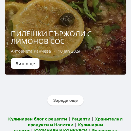
ПИЛЕШКИ ПЪРЖОЛИ С
ЛИМОНОВ СОС
Антоанета Ранчева
·
10 Jan 2024
Виж още
Зареди още
Кулинарен блог с рецепти
|
Рецепти
|
Хранителни
продукти и Напитки
|
Кулинарни
съвети
|
КУЛИНАРНИ КОНКУРСИ
|
Рецепти за